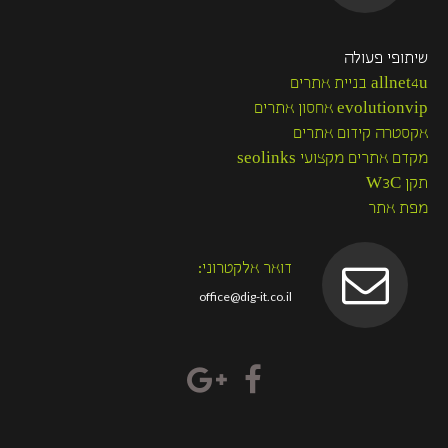
שיתופי פעולה
allnet4u בניית אתרים
evolutionvip אחסון אתרים
אקסטרה קידום אתרים
מקדם אתרים מקצועי seolinks
תקן W3C
מפת אתר
דואר אלקטרוני:
office@dig-it.co.il