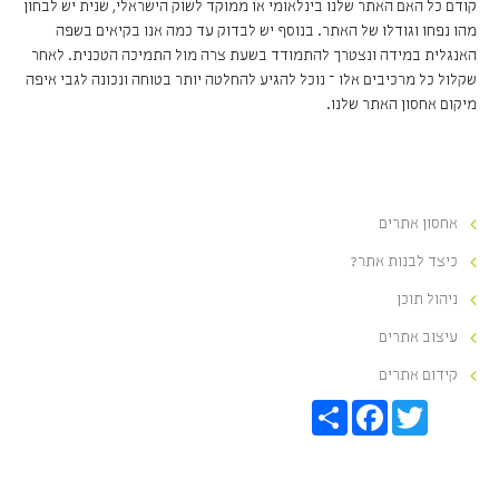
קודם כל האם האתר שלנו בינלאומי או ממוקד לשוק הישראלי, שנית יש לבחון
מהו נפחו וגודלו של האתר. בנוסף יש לבדוק עד כמה אנו בקיאים בשפה
האנגלית במידה ונצטרך להתמודד בשעת צרה מול התמיכה הטכנית. לאחר
שקלול כל מרכיבים אלו – נוכל להגיע להחלטה יותר בטוחה ונכונה לגבי איפה
מיקום אחסון האתר שלנו.
אחסון אתרים
כיצד לבנות אתר?
ניהול תוכן
עיצוב אתרים
קידום אתרים
S
F
T
h
a
w
a
c
i
r
e
t
e
b
t
o
e