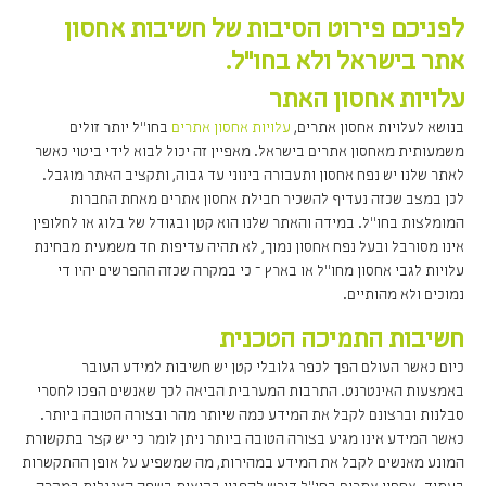
לפניכם פירוט הסיבות של חשיבות אחסון
אתר בישראל ולא בחו"ל.
עלויות אחסון האתר
בנושא לעלויות אחסון אתרים,
עלויות אחסון אתרים
בחו"ל יותר זולים
משמעותית מאחסון אתרים בישראל. מאפיין זה יכול לבוא לידי ביטוי כאשר
לאתר שלנו יש נפח אחסון ותעבורה בינוני עד גבוה, ותקציב האתר מוגבל.
לכן במצב שכזה נעדיף להשכיר חבילת אחסון אתרים מאחת החברות
המומלצות בחו"ל. במידה והאתר שלנו הוא קטן ובגודל של בלוג או לחלופין
אינו מסורבל ובעל נפח אחסון נמוך, לא תהיה עדיפות חד משמעית מבחינת
עלויות לגבי אחסון מחו"ל או בארץ – כי במקרה שכזה ההפרשים יהיו די
נמוכים ולא מהותיים.
חשיבות התמיכה הטכנית
כיום כאשר העולם הפך לכפר גלובלי קטן יש חשיבות למידע העובר
באמצעות האינטרנט. התרבות המערבית הביאה לכך שאנשים הפכו לחסרי
סבלנות וברצונם לקבל את המידע כמה שיותר מהר ובצורה הטובה ביותר.
כאשר המידע אינו מגיע בצורה הטובה ביותר ניתן לומר כי יש קצר בתקשורת
המונע מאנשים לקבל את המידע במהירות, מה שמשפיע על אופן ההתקשרות