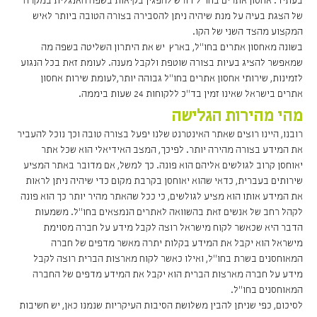
בעתיד. אחסון אתרים בחו"ל דורש להפגין בקיאות בשפה האנגלית במקרה
של הצגת בעיה על מנת שיהיה ניתן להסבירה בצורה הטובה ביותר לאיש
המקצוע מהצד השני של הקו.
בשונה מאחסון אתרים בחו"ל, בארץ יש את היתרון השליטה בשפה מה
שמאפשר להציג בעיות בצורה שוטפת ולקבל מענה. לעומת זאת בכל הנגוע
לזמינות, שירותי אחסון אתרים בחו"ל גבוהה יותר,לעומת שירות אחסון
אתרים בישראל שאינו זמין בד"כ ללקוחות 24 שעות ביממה.
מהי מהירות הגלישה
רובנו, היינו רוצים שאתר האינטרנט שלנו יפעל בצורה טובה וכך נוכל להעביר
את המידע בצורה מהירה יותר. לפיכך, המצב האידיאלי הוא שכל אתר
יאוחסן קרוב לגולשים אליהם הוא פונה. כך למשל, אם מדובר באתר המציע
שירותים בעברית, כדאי שהוא יאוחסן בקרבת מקום כדי שיהיה ניתן לראות
את המידע אותו הוא מציע לגולשים, כי ככל שהאתר מהיר יותר כך הוא פונה
לקהל רחב של אנשים זאת בהשוואה לאתרים הנמצאים בחו"ל. משמעות
הדבר היא שכאשר לקוח מישראל רוצה לקבל מידע על חברה מסוימת
מישראל הוא יקבל את המידע בקלות יתרה מאשר מדפים של חברה
המאוחסנים בשרת בחו"ל, ואילו כאשר לקוח מארצות הברית רוצה לקבל
מידע על חברה מארצות הברית הוא יקבל את המידע מדפים של החברה
המאוחסנים בחו"ל.
לסיכום, כפי שניתן להבין משלושת הסיבות העיקריות שנמנו כאן, יש חשיבות