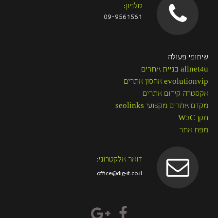
טלפון:
09-9561561
שיתופי פעולה
allnet4u בניית אתרים
evolutionvip אחסון אתרים
אקסטרה קידום אתרים
מקדם אתרים מקצועי seolinks
תקן W3C
מפת אתר
דואר אלקטרוני:
office@dig-it.co.il