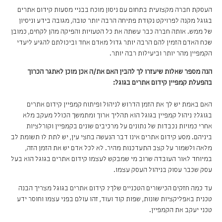
העסקת חברה מקצועית בתחום עם ניסון מוכח בבניי מסעות קידום אתרים
בגוגל מקנה לפרויקט נקודת פתיחה הרבה יותר טובה, מגובה בידע וניסיון
של ממש. אותה חברה כבר עשתה את כל הטעויות והפיקה מהן לקחים, כמובן
שכח האדם הזמין להם הרבה יותר גדול מאדם אחד וביכולתם להגיע ליעדי
הקמפיין מהר יותר וביעילות רבה יותר.
הנה מספר שאלות שיעזרו לך להבין האם את/ה אכן מוכן לאתגר הכרוך
בהפעלת קמפיין קידום אתרים בגוגל:
האם באמת יש לך את הזמן הדרוש לניהול ופיתוח קמפיין קידום אתרים
בגוגל? ניהול קמפיין בגוגל הוא תהליך ארוך ומתמשך הכולל מעקב מלא
אחרי כמויות נכבדות של נתונים על מרכיבים שונים בקמפיין וקורלציות
ביניהם. מסע קידום אתרים אינו דבר הנעשה בחצי עין, יש לתת לו תשומת לב
מלאה ולשמור על קצב התעדכנות מהיר. לא לכל אדם יש את הזמן הזה,
במיוחד לאור העובדה שרוב מי שמבקש לעצמו קידום אתרים בגוגל הוא בעל
עסק שכבר עסוק בניהול העסק עצמו.
עד כמה חזקים הכישורים הטכניים שלך? קידום אתרים בגוגל מצריך הבנה
טכנית באפליקציות שונות, שפות קוד ועוד, זהו עולם בפני עצמו וחוסר ידע
טכני יעקב את הקמפיין.