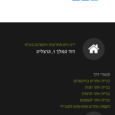
a
c
i
r
e
t
e
b
t
o
e
o
r
k
דיג-איט פתרונות אינטרנט בע"מ
דוד המלך 1, הרצליה
קיצורי דרך
בניית אתרים באינטרנט
בניית אתר חנות
בניית אתר תדמית
בניית אתר לעסקים
הקמת אתרים מותאמים למובייל