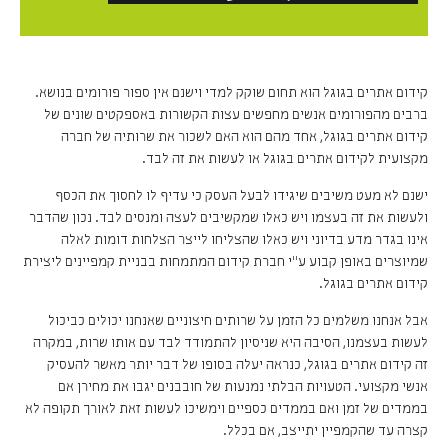
קידום אתרים בגוגל הוא תחום שוקק למדי וישנם אין ספור פורומים בנושא.
ברבים מהפורומים אנשים מחפשים עצות הקשורות באספקטים שונים של
קידום אתרים בגוגל, אחד מהם הוא האם לשכור את שרותיה של חברה
מקצועית לקידום אתרים בגוגל או לעשות את זה לבד.
ישנם לא מעט משיבים שיגידו לבעל העסק כי עדיף לו לחסוך את הכסף
ולעשות את זה בעצמו ויש כאלו שמקשיבים לעצה ומנסים לבד. נכון שהדבר
אינו בגדר מדע בדיוני ויש כאלו שהצליחו לייצר הצלחות דומות לאלה
שמיוצרים באופן קבוע ע"י חברת קידום המתמחות בבניית קמפיינים ליצירת
קידום אתרים בגוגל.
אבל אנחנו משלמים כל הזמן על שרותים חיצוניים שאנחנו יכולים כביכול
לעשות בעצמנו, הסיבה היא שניסיון להתמודד לבד עם אותו שרות, במקרה
זה קידום אתרים בגוגל, כנראה יעלה בסופו של דבר יותר מאשר להעסיק
אנשי מקצועי. הטעויות הבלתי נמנעות של חובבנים יגבו את מחירן אם
בממדים של זמן ואם בממדים כספיים וימשיכו לעשות זאת לאורך תקופה לא
קצרה עד שהקמפיין יתייצב, אם בכלל.