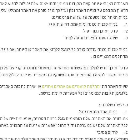
העבודה כאן היא יותר קשה מקידום ממומן והתוצאות שלה יכולות להגיע לאח
הרעיון מתבסס על בניית האתר נכון וע"י כך גוגל סורק את האתר וממליץ עליו 
בניית האתר נכון נשענת על שלושה פרמטרים:
1. בנייה טכנית נכונה ומותאמת דרישות גוגל
2. עדכון תוכן נכון ויעיל
3. שיווק האתר ויצירת תנועה לאתר
בנייה טכנית נכונה עוזרת קודם כל לגוגל לקרוא את האתר טוב יותר. אם גוגל 
מהתכנים המצויים בו.
עדכון תוכן דורש למלא כמה שיותר את האתר במאמרים ותכנים קריאים על מנת
אמיתי וקשור לנושא האתר אותו אתם משווקים. המאמרים צריכים לכלול את מי
שיווק האתר הינו
החלפת קישורים עם אתרים אחרים
או יצירת כתבות באתרים 
בלוגים, תגובות למאמרים וכל אפשרות קיימת ברשת.
המלצות שלנו הן:
1. בניית אתר מותאם גוגל
אנו בונים את האתרים שלנו מותאמים גוגל ברמה הטכנית, אופטימיזציה של ה
לכל האתרים שלנו יש במערכת ניהול התוכן אפשרות שליטה על התכנים באתר ו
2. קידום פסיבי
מומלץ לתת לאתר תקופת חדירה בה גוגל מעדכן את האתר שלך במאגר האתרי