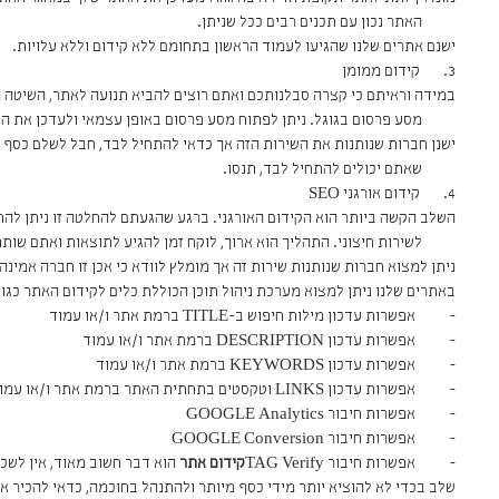
האתר נכון עם תכנים רבים ככל שניתן.
ישנם אתרים שלנו שהגיעו לעמוד הראשון בתחומם ללא קידום וללא עלויות.
3. קידום ממומן
במידה וראיתם כי קצרה סבלנותכם ואתם רוצים להביא תנועה לאתר, השיטה ה
מסע פרסום בגוגל. ניתן לפתוח מסע פרסום באופן עצמאי ולעדכן את הת
ישנן חברות שנותנות את השירות הזה אך כדאי להתחיל לבד, חבל לשלם כסף
שאתם יכולים להתחיל לבד, תנסו.
4. קידום אורגני SEO
השלב הקשה ביותר הוא הקידום האורגני. ברגע שהגעתם להחלטה זו ניתן להת
לשירות חיצוני. התהליך הוא ארוך, לוקח זמן להגיע לתוצאות ואתם שותפ
ניתן למצוא חברות שנותנות שירות זה אך מומלץ לוודא כי אכן זו חברה אמינ
באתרים שלנו ניתן למצוא מערכת ניהול תוכן הכוללת כלים לקידום האתר כגון
- אפשרות עדכון מילות חיפוש ב-TITLE ברמת אתר ו/או עמוד
- אפשרות עדכון DESCRIPTION ברמת אתר ו/או עמוד
- אפשרות עדכון KEYWORDS ברמת אתר ו/או עמוד
- אפשרות עדכון LINKS וטקסטים בתחתית האתר ברמת אתר ו/או עמוד
- אפשרות חיבור GOOGLE Analytics
- אפשרות חיבור GOOGLE Conversion
- אפשרות חיבור TAG Verify
קידום אתר
הוא דבר חשוב מאוד, אין לשכ
שלב בכדי לא להוציא יותר מידי כסף מיותר ולהתנהל בחוכמה, כדאי להכיר א