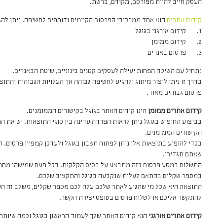
העסק חייב להיות מפורסם, מקודם, ברשת.
קידום אתרים
הוא אחד ממרכיבי הפרסום הקיימים ודוחפים לחשיפה. ניתן לה
1. קידום אורגני בגוגל
2. קידום ממומן
3. פרסום באנרים
נתחיל עם השיטה הפחות יעילה לעסקים קטנים בינוניים, שיטת הבאנרים.
בדרך זו ניתן ליצור מיתוג ולהגיע לחשיפה גבוהה אך העלויות הגבוהות והתו
פרסום גבוהים מאוד.
קידום אתרים ממומן
הינו קידום האתר בגוגל בקישורים הממומנים.
בביצוע החיפוש בגוגל ניתן לראות הפרדה עדינה בין סוגי התוצאות. יש את 
הקישורים הממומנים.
בכדי להופיע בתוצאות אלו ניתן לפתוח חשבון בגוגל ולעדכן קמפיין פרסום. 
שאתם תגדירו.
התשלום במסע פרסום כזה מתבצע על בסיס הקלקות. בכל פעם שמישהו מחפש
במספר שקלים בהתאם לעלות שנקבעה בגוגל והתקציב שלכם.
התוצאה היא שכל מי שהגיע לאתר שלכם עלה לכם מספר שקלים, משלב זה הע
להתקשר אליכם או לשלוח פרטים בטופס יצירת הקשר.
קידום אתרים אורגני
הוא קידום האתר שלך לעמוד הראשון בגוגל וכמה שיותר