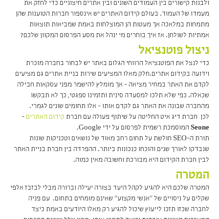
ולבנות קישורים בין העמודים השונים ובין אתרים חיצוניים כדי לחזק את
מעמדו של העמוד. בעולם קידום האתרים יש אינספור חברות הטוענות שהן
מתמחות במלאכה אך מעטות הן המוצלחות באמת שמביאות תוצאות
אמתיות לשולחן. אז איך בוחרים מי ינהל את מסע הפרסום המקוון שלכם?
ניצול פוטנציאל
כדי לנצל את הפוטנציאל הרווחי הגלום באתר יש לבחור בחברה מוכרת
וידועה בקידום אתרים.חלק מאלו המציעים שירות בניית אתרים גם מציעים
לקדם את האתר במחיר מציאה - אך מומלץ להישמר מפני עסקאות חבילה
שכאלה. כפי שלא תלכו למסעדה סינית ותזמינו ספגטי, כך לא תבקשו
מהחברה שבונה את האתר גם לקדם אותו - אלו תחומים שונים לגמרי.
לכן חברת דיג איט החליטה על שיתוף פעולה עם חברת
קידום האתרים
-
Seone
המוסמכת רשמית לפרסום על ידי Google.
תורת ה-SEO חולשת על תחום רחב מאוד של נושאים וטכניקות שונות
שנבדקו לאורך שנים והוכחו כנכונות ביותר. ההפרדה בין חברת בניית האתר
לבין חברת הקידום היא מבורכת וחשובה מאין כמוה.
המטרה
המטרה שלכם היא להגיע לקהל היעד בצורה יעילה וברורה מבלי לבזבז אלפי
שקלים על ניסויים של "אנשי מקצוע" שאינם מומחים בתחום. עם פניה
לחברה שכזו תזכו לייעוץ שיכול להגיע רק מאלו היודעים באמת כיצד