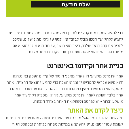
כדי להגיע למקסימום קהל יש לתכנן כמה מהלכים קדימה ולחשוב כיצד ניתן
להגיע לקהל יעד הנכון מבלי לבזבז זמן וכסף על ניסיונות כושלים. עליכם
להכיר את קהל היעד שלכם, כיצד הוא חושב, על מה הוא מוכן להוציא את
מיטב כספו והאם הוא יעשה זאת דרך או בעקבות האתר שלכם.
בניית אתר וקידומו באינטרנט
אתר אינטרנט מקצועי הוא אחד מאבני היסוד של קידום העסק באינטרנט
והוא נושא שכדאי להקדיש לו זמן ומחשבה כדי להגיע לתוצאה הרצויה. אתר
מושקע הוא נכס חשוב מאין כמוהו וחברה בכל גודל - גם אם מורכבת מאדם
אחד בלבד זקוקה לאתר אינטרנט מקצועי. אך לא מספיק רק ליצור אתר
מושקע וברור - יש לפרסם ולשווק את האתר בצורה הנכונה.
כיצד לקדם את האתר
יש ללמוד להכיר כיצד גוגל מדרגת את האתרים ומזהה מהם אתרים איכותיים
לעומת עמודי ספאם. יש להשתמש במילות מפתח בכותרת ובטקסט הגוף