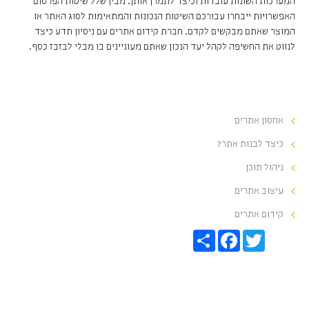
המערכות השונות עובדות וכיצד לתמרן אותן. מבין שלל שיטות הפרסום
האפשרויות ייבחרו עבורכם השיטות הנכונות והמתאימות לסוג האתר או
המוצר שאתם מבקשים לקדם. חברת קידום אתרים עם ניסיון תדע כיצד
לנווט את החשיפה לקהל יעד הנכון שאתם מעוניינים בו מבלי לבזבז כסף.
אחסון אתרים
כיצד לבנות אתר?
ניהול תוכן
עיצוב אתרים
קידום אתרים
S
F
T
h
a
w
a
c
i
r
e
t
e
b
t
o
e
o
r