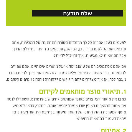
לפעמים בעלי אתרים כל כך מרוכזים בשורה התחתונה של המכירות, שהם
שוכחים את הגולשים בדרך. כן, הם השקיעו בעיצוב האתר בתחילת הדרך,
אבל התוצאות לא מגיעות. איך זה יכול להיות?
אם אתם מסתמכים רק על עיצוב יפה או על מוצרים איכותיים, אתם צפויים
להתאכזב. כדי שאתר אינטרנט יצליח למכור לגולשים הוא צריך להיות הרבה
מעבר לכך. אז איך מצליחים להפוך גולשים ללקוחות? הנה 10 טיפים חשובים:
1. תיאורי מוצר מותאמים לקידום
כתבו את תיאורי המוצרים באופן שמותאם לחיפוש באינטרנט. השתדלו לנסח
את שמות המוצרים באופן שבו אנשים יחפשו אותם. בנוסף, כדאי להטמיע
תוסף למערכת ניהול התוכן של האתר שיעזור בכתיבת התיאור ויציג כיצד
ייראה העמוד בתוצאות החיפוש.
2. אמינות