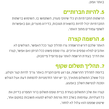
באתר אמון.
5. להיות חברותיים
הרשתות החברתיות הן כלי שיווקי מצוין. השתמשו בו. השימוש ברשתות
החברתיות יכול להיות בהשארת תגובות, בדירוג מוצרים, וגם באפשרות
לשתף עמודים מתוך האתר.
6. הרשמה קצרה
האתר שלכם דורש הרשמה? צרו תהליך קצר ככל האפשר. הגולשים לא
אוהבים למלא טפסים ארוכים. צרו טופס פשוט ככל הניתן ואם אפשר, קצרו
את הדרך בעזרת הרשמה לאתר עם פרופיל פייסבוק.
7. תהליך תשלום שקוף
בדומה לתהליך ההרשמה, גם רגע סיום הקנייה באתר צריך להיות קצר וקולע.
ככל ששלב התשלום מתארך, כך יש יותר הזדמנויות להסחות דעת אצל הגולש
וסכנה לנטישת השלב באמצע.
קצרו את שלב התשלום בעזרת בניית טופס תשלום ברור המפרט בדיוק את
כל העלויות. עמימות בשלב הזה גורמת לגולש למצוא תשובות במקום אחר,
שיטוט שממנו הוא עלול לא לחזור.