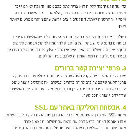
כדי שהגולש יהפוך ללקוח הוא צריך לתת בכם אמון. זה נכון לא רק לגבי
מעמד התשלום ומתן פרטי כרטיס אשראי, אלא גם ברגע השארת כתובת
אימייל או הרשמה לאתר. הגולשים רוצים לדעת שהם מוסרים פרטים לאתר
אמין.
בשלב בניית האתר נשיג את האמינות באמצעות כלים שהגולשים מכירים
ובוטחים בהם: שימוש בתקן של פייסבוק להרשמה לאתר; אבטחת סליקה;
מתן אפשרות לתשלום בכרטיסי אשראי וגם ב-PayPal וכדומה. כלים מוכרים
ובטוחים מעלים את רמת האמינות שלכם בעיני הגולשים.
3. פרטי יצירת קשר ברורים
יש גולשים המעדיפים לקבל מענה אנושי לפני שהם משלימים את העסקה.
פרטי הקשר שלכם צריכים להיות ברורים ונגישים. אתם יכולים ליצור טופס
יצירת קשר או לפרסם מספר טלפון וכתובת אימייל ייעודית לפניות גולשים.
עזרו להם ליצור אתכם קשר.
4. אבטחת הסליקה באתר עם SSL
אישור SSL הוא תקן להצפנת מידע בין הדפדפן שבו גולש הלקוח לבין השרת
שבו מאוחסן האתר. ברגע הרכישה נרצה שהתשלום יתבצע בצורה
מאובטחת. עבור הגולשים, כשהם רואים שהשלב הזה מאובטח הם נותנים