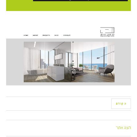
« קודם
הצג אתר