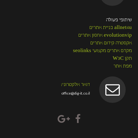
שיתופי פעולה
allnet4u בניית אתרים
evolutionvip אחסון אתרים
אקסטרה קידום אתרים
מקדם אתרים מקצועי seolinks
תקן W3C
מפת אתר
דואר אלקטרוני:
office@dig-it.co.il