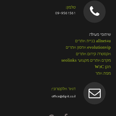
טלפון:
09-9561561
שיתופי פעולה
allnet4u בניית אתרים
evolutionvip אחסון אתרים
אקסטרה קידום אתרים
מקדם אתרים מקצועי seolinks
תקן W3C
מפת אתר
דואר אלקטרוני:
office@dig-it.co.il