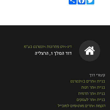
h
a
w
a
c
i
r
e
t
e
b
t
o
e
o
r
k
דיג-איט פתרונות אינטרנט בע"מ
דוד המלך 1, הרצליה
קיצורי דרך
בניית אתרים באינטרנט
בניית אתר חנות
בניית אתר תדמית
בניית אתר לעסקים
הקמת אתרים מותאמים למובייל