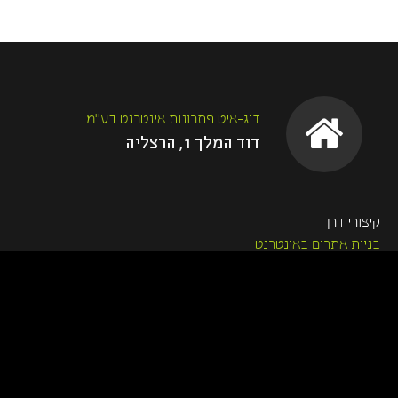
דיג-איט פתרונות אינטרנט בע"מ
דוד המלך 1, הרצליה
קיצורי דרך
בניית אתרים באינטרנט
בניית אתר חנות
בניית אתר תדמית
בניית אתר לעסקים
הקמת אתרים מותאמים למובייל
טלפון:
09-9561561