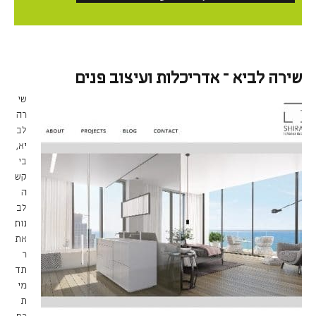
שירה לביא – אדריכלות ועיצוב פנים
שי
רה
לב
יא,
בי
קש
ה
לב
נות
את
ר
תד
מי
ת