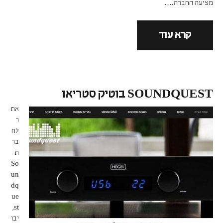
מציעה החברה.…
קרא עוד
SOUNDQUEST בוטיק סטריאו
את
ר
לח
בר
ת
So
un
dq
ue
st,
יבו