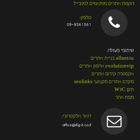
הקמת אתרים מותאמים למובייל
טלפון:
09-9561561
שיתופי פעולה
allnet4u בניית אתרים
evolutionvip אחסון אתרים
אקסטרה קידום אתרים
מקדם אתרים מקצועי seolinks
תקן W3C
מפת אתר
דואר אלקטרוני:
office@dig-it.co.il