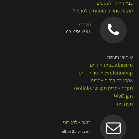
בניית אתר לעסקים
הקמת אתרים מותאמים למובייל
טלפון:
09-9561561
שיתופי פעולה
allnet4u בניית אתרים
evolutionvip אחסון אתרים
אקסטרה קידום אתרים
מקדם אתרים מקצועי seolinks
תקן W3C
מפת אתר
דואר אלקטרוני:
office@dig-it.co.il